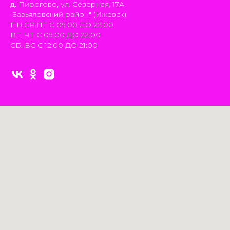
д. Пирогово, ул. Северная, 17А
"Завьяловский район" (Ижевск)
ПН.СР.ПТ С 09:00 ДО 22:00
ВТ. ЧТ С 09:00 ДО 22:00
СБ. ВС С 12:00 ДО 21:00